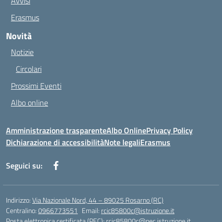
Avvisi
Erasmus
Novità
Notizie
Circolari
Prossimi Eventi
Albo online
Amministrazione trasparente
Albo Online
Privacy Policy
Dichiarazione di accessibilità
Note legali
Erasmus
Seguici su:
Indirizzo:
Via Nazionale Nord, 44 – 89025 Rosarno (RC)
Centralino:
0966773551
Email:
rcic85800c@istruzione.it
Posta elettronica certificata (PEC):
rcic85800c@pec.istruzione.it