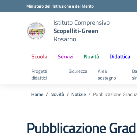
Vai ai contenuti
Vai al menu di navigazione
Vai al footer
Ministero dell'Istruzione e del Merito
Istituto Comprensivo
Scopelliti-Green
Rosarno
Scuola
Servizi
Novità
Didattica
Progetti
Sicurezza
Area
Ba
didattici
sostegno
si
Home
Novità
Notizie
Pubblicazione Graduat
Pubblicazione Gradu