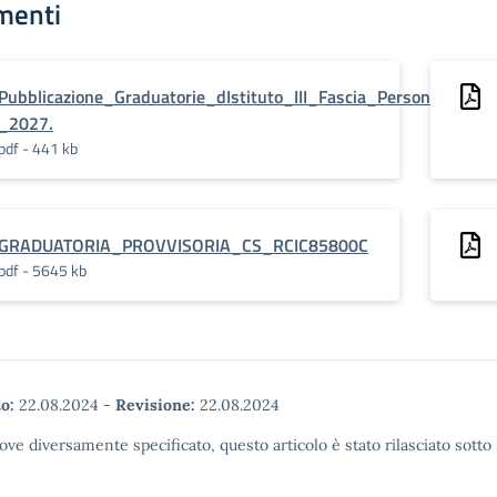
menti
Pubblicazione_Graduatorie_dIstituto_III_Fascia_Personale_AT
_2027.
pdf - 441 kb
GRADUATORIA_PROVVISORIA_CS_RCIC85800C
pdf - 5645 kb
o:
22.08.2024
-
Revisione:
22.08.2024
ove diversamente specificato, questo articolo è stato rilasciato sott