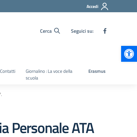
Accedi
Cerca
Seguici su:
Apr
Contatti
Giornalino : La voce della
Erasmus
scuola
.
cia Personale ATA