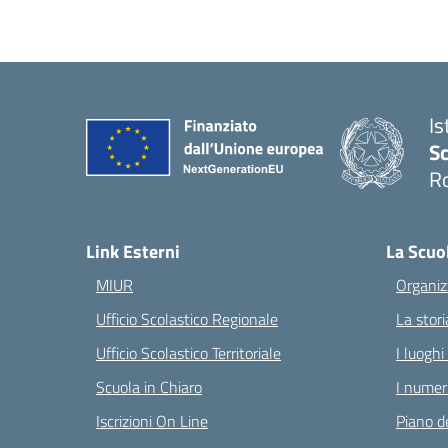
Is
Sc
R
— 
Link Esterni
La Scuo
MIUR
Organiz
Ufficio Scolastico Regionale
La stori
Ufficio Scolastico Territoriale
I luoghi
Scuola in Chiaro
I numeri
Iscrizioni On Line
Piano de