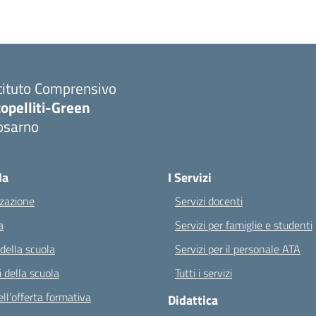
tituto Comprensivo
opelliti-Green
osarno
Visita la pagina iniziale della scuola
la
I Servizi
zazione
Servizi docenti
a
Servizi per famiglie e studenti
 della scuola
Servizi per il personale ATA
 della scuola
Tutti i servizi
ll’offerta formativa
Didattica