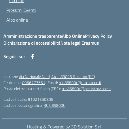
Circolari
Prossimi Eventi
Albo online
Amministrazione trasparente
Albo Online
Privacy Policy
Dichiarazione di accessibilità
Note legali
Erasmus
Seguici su:
Indirizzo:
Via Nazionale Nord, 44 – 89025 Rosarno (RC)
Centralino:
0966773551
Email:
rcic85800c@istruzione.it
Posta elettronica certificata (PEC):
rcic85800c@pec.istruzione.it
Codice fiscale: 91021350805
Codice meccanografico:
RCIC85800C
Hosting & Powered by 3D Solution S.r.l.