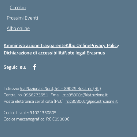
Circolari
Prossimi Eventi
Albo online
Amministrazione trasparente
Albo Online
Privacy Policy
Dichiarazione di accessibilità
Note legali
Erasmus
Seguici su:
Indirizzo:
Via Nazionale Nord, 44 – 89025 Rosarno (RC)
Centralino:
0966773551
Email:
rcic85800c@istruzione.it
Posta elettronica certificata (PEC):
rcic85800c@pec.istruzione.it
Codice fiscale: 91021350805
Codice meccanografico:
RCIC85800C