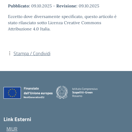
Pubblicato:
09.10.2025
-
Revisione:
09.10.2025
Eccetto dove diversamente specificato, questo articolo è
stato rilasciato sotto Licenza Creative Commons
Attribuzione 4.0 Italia.
Stampa / Condividi
Istituto Comprensivo
Scopelliti-Green
Rosarno
— Visita la pagina iniziale della scuola
Link Esterni
MIUR