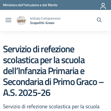
Vai ai contenuti
Vai al menu di navigazione
Vai al footer
Ministero dell'Istruzione e del Merito
Istituto Comprensivo
Scopelliti-Green
Servizio di refezione
scolastica per la scuola
dell’Infanzia Primaria e
Secondaria di Primo Graco –
A.S. 2025-26
Servizio di refezione scolastica per la scuola