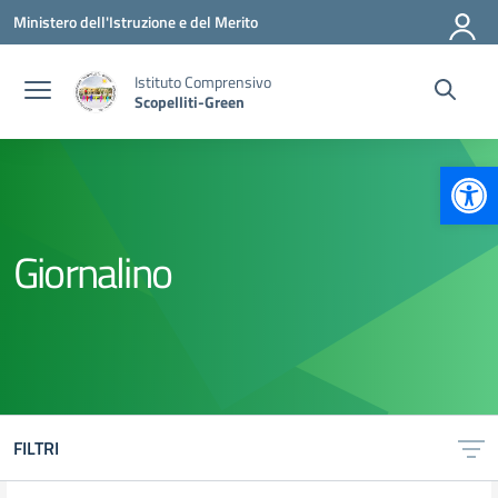
Vai ai contenuti
Vai al menu di navigazione
Vai al footer
Ministero dell'Istruzione e del Merito
Istituto Comprensivo
Scopelliti-Green
Apr
Giornalino
FILTRI