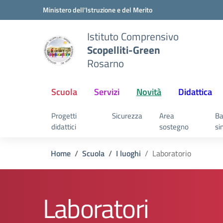
Vai ai contenuti
Vai al menu di navigazione
Vai al footer
Ministero dell'Istruzione e del Merito
Istituto Comprensivo
Scopelliti-Green
Rosarno
Scuola
Servizi
Novità
Didattica
Progetti
Sicurezza
Area
Ba
didattici
sostegno
si
Home
Scuola
I luoghi
Laboratorio
Laboratori