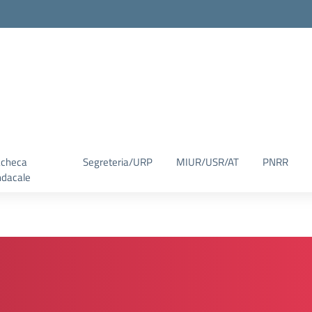
checa
Segreteria/URP
MIUR/USR/AT
PNRR
ndacale