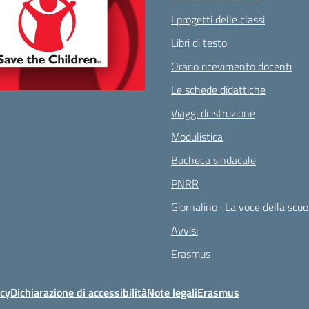
I progetti delle classi
Libri di testo
Orario ricevimento docenti
Le schede didattiche
Viaggi di istruzione
Modulistica
Bacheca sindacale
PNRR
Giornalino : La voce della scuo
Avvisi
Erasmus
icy
Dichiarazione di accessibilità
Note legali
Erasmus