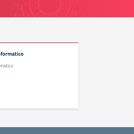
nformatico
rmatico