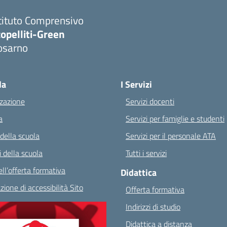
tituto Comprensivo
opelliti-Green
osarno
Visita la pagina iniziale della scuola
la
I Servizi
zazione
Servizi docenti
a
Servizi per famiglie e studenti
 della scuola
Servizi per il personale ATA
 della scuola
Tutti i servizi
ll’offerta formativa
Didattica
zione di accessibilità Sito
Offerta formativa
Indirizzi di studio
Didattica a distanza