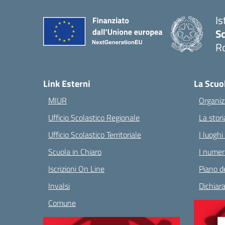
Is
Sc
R
— 
Link Esterni
La Scuo
MIUR
Organiz
Ufficio Scolastico Regionale
La stori
Ufficio Scolastico Territoriale
I luoghi
Scuola in Chiaro
I numeri
Iscrizioni On Line
Piano de
Invalsi
Dichiara
Comune