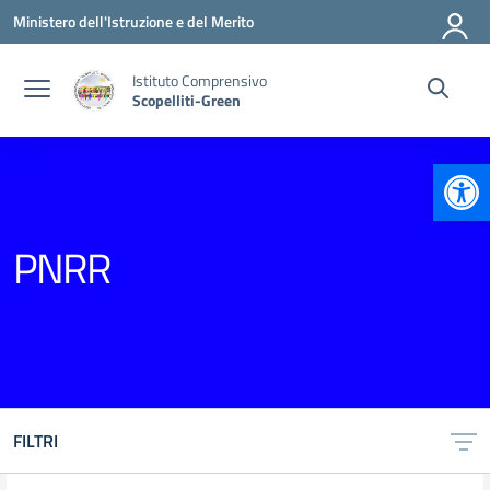
Vai ai contenuti
Vai al menu di navigazione
Vai al footer
Ministero dell'Istruzione e del Merito
Istituto Comprensivo
Scopelliti-Green
Apr
PNRR
FILTRI