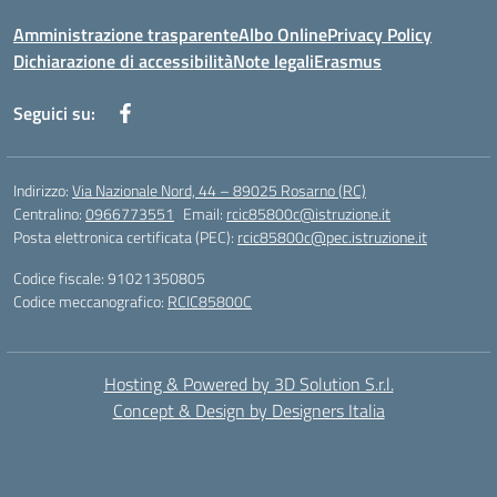
Amministrazione trasparente
Albo Online
Privacy Policy
Dichiarazione di accessibilità
Note legali
Erasmus
Seguici su:
Indirizzo:
Via Nazionale Nord, 44 – 89025 Rosarno (RC)
Centralino:
0966773551
Email:
rcic85800c@istruzione.it
Posta elettronica certificata (PEC):
rcic85800c@pec.istruzione.it
Codice fiscale: 91021350805
Codice meccanografico:
RCIC85800C
Hosting & Powered by 3D Solution S.r.l.
Concept & Design by Designers Italia