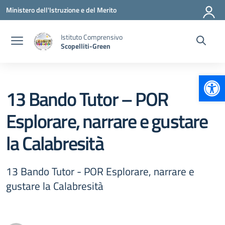
Vai ai contenuti
Vai al menu di navigazione
Vai al footer
Ministero dell'Istruzione e del Merito
Istituto Comprensivo
Scopelliti-Green
Apr
13 Bando Tutor – POR
Esplorare, narrare e gustare
la Calabresità
13 Bando Tutor - POR Esplorare, narrare e
gustare la Calabresità