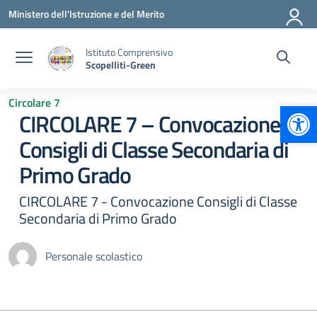
Vai ai contenuti
Vai al menu di navigazione
Vai al footer
Ministero dell'Istruzione e del Merito
Istituto Comprensivo
Scopelliti-Green
Circolare 7
Apr
CIRCOLARE 7 – Convocazione
Consigli di Classe Secondaria di
Primo Grado
CIRCOLARE 7 - Convocazione Consigli di Classe
Secondaria di Primo Grado
Personale scolastico