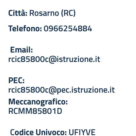
Città:
Rosarno (RC)
Telefono:
0966254884
Email:
rcic85800c@istruzione.it
PEC:
rcic85800c@pec.istruzione.it
Meccanografico:
RCMM85801D
C
odice Univoco:
UFIYVE