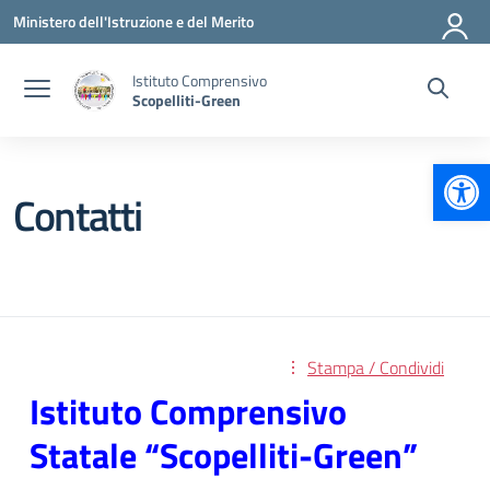
Vai ai contenuti
Vai al menu di navigazione
Vai al footer
Ministero dell'Istruzione e del Merito
Istituto Comprensivo
Scopelliti-Green
Apr
Contatti
Stampa / Condividi
Istituto Comprensivo
Statale “Scopelliti-Green”