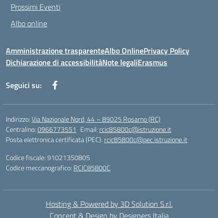
Prossimi Eventi
Albo online
Amministrazione trasparente
Albo Online
Privacy Policy
Dichiarazione di accessibilità
Note legali
Erasmus
Seguici su:
Indirizzo:
Via Nazionale Nord, 44 – 89025 Rosarno (RC)
Centralino:
0966773551
Email:
rcic85800c@istruzione.it
Posta elettronica certificata (PEC):
rcic85800c@pec.istruzione.it
Codice fiscale: 91021350805
Codice meccanografico:
RCIC85800C
Hosting & Powered by 3D Solution S.r.l.
Concept & Design by Designers Italia