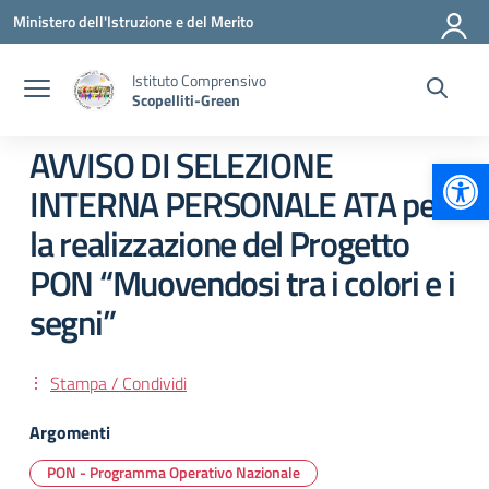
Vai ai contenuti
Vai al menu di navigazione
Vai al footer
Ministero dell'Istruzione e del Merito
Istituto Comprensivo
Scopelliti-Green
AVVISO DI SELEZIONE
Apr
INTERNA PERSONALE ATA per
la realizzazione del Progetto
PON “Muovendosi tra i colori e i
segni”
Stampa / Condividi
Argomenti
PON - Programma Operativo Nazionale