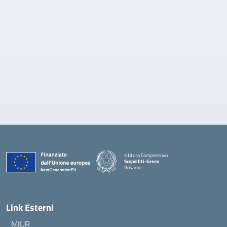
Istituto Comprensivo
Scopelliti-Green
Rosarno
— Visita la pagina iniziale della scuola
Link Esterni
MIUR