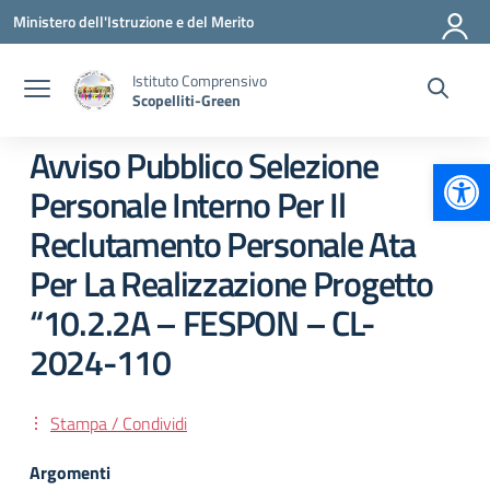
Vai ai contenuti
Vai al menu di navigazione
Vai al footer
Ministero dell'Istruzione e del Merito
Istituto Comprensivo
Scopelliti-Green
Avviso Pubblico Selezione
Apr
Personale Interno Per Il
Reclutamento Personale Ata
Per La Realizzazione Progetto
“10.2.2A – FESPON – CL-
2024-110
Stampa / Condividi
Argomenti