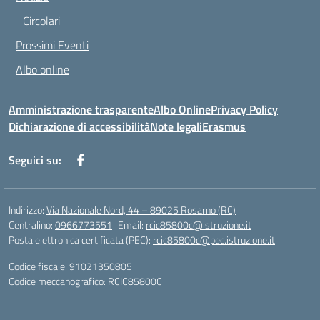
Circolari
Prossimi Eventi
Albo online
Amministrazione trasparente
Albo Online
Privacy Policy
Dichiarazione di accessibilità
Note legali
Erasmus
Seguici su:
Indirizzo:
Via Nazionale Nord, 44 – 89025 Rosarno (RC)
Centralino:
0966773551
Email:
rcic85800c@istruzione.it
Posta elettronica certificata (PEC):
rcic85800c@pec.istruzione.it
Codice fiscale: 91021350805
Codice meccanografico:
RCIC85800C