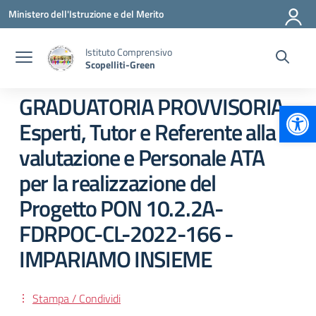
Vai ai contenuti
Vai al menu di navigazione
Vai al footer
Ministero dell'Istruzione e del Merito
Istituto Comprensivo
Scopelliti-Green
GRADUATORIA PROVVISORIA
Apr
Esperti, Tutor e Referente alla
valutazione e Personale ATA
per la realizzazione del
Progetto PON 10.2.2A-
FDRPOC-CL-2022-166 -
IMPARIAMO INSIEME
Stampa / Condividi