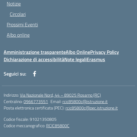
Notizie
Circolari
Prossimi Eventi
Albo online
Amministrazione trasparente
Albo Online
Privacy Policy
Dichiarazione di accessibilità
Note legali
Erasmus
Seguici su:
Indirizzo:
Via Nazionale Nord, 44 – 89025 Rosarno (RC)
Centralino:
0966773551
Email:
rcic85800c@istruzione.it
Posta elettronica certificata (PEC):
rcic85800c@pec.istruzione.it
Codice fiscale: 91021350805
Codice meccanografico:
RCIC85800C