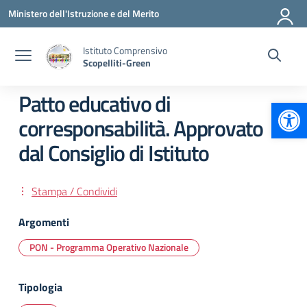
Vai ai contenuti
Vai al menu di navigazione
Vai al footer
Ministero dell'Istruzione e del Merito
Istituto Comprensivo
Scopelliti-Green
Patto educativo di
Apr
corresponsabilità. Approvato
dal Consiglio di Istituto
Stampa / Condividi
Argomenti
PON - Programma Operativo Nazionale
Tipologia