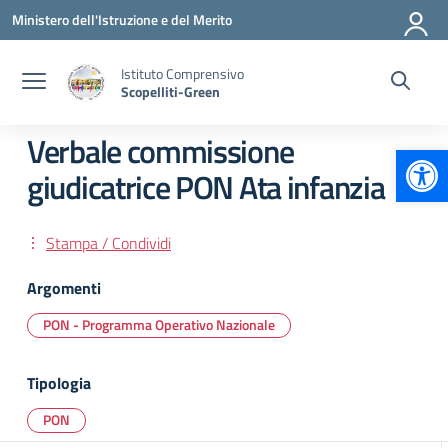
Vai ai contenuti
Vai al menu di navigazione
Vai al footer
Ministero dell'Istruzione e del Merito
Istituto Comprensivo
Scopelliti-Green
Verbale commissione
Apr
giudicatrice PON Ata infanzia
Stampa / Condividi
Argomenti
PON - Programma Operativo Nazionale
Tipologia
PON