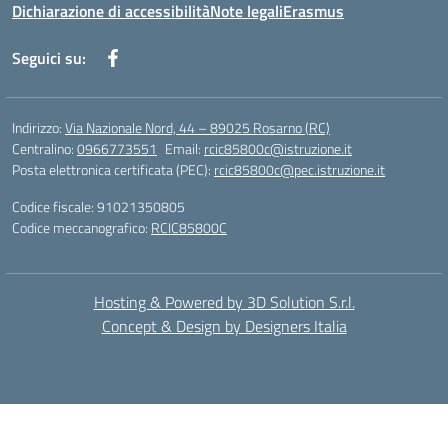
Dichiarazione di accessibilità
Note legali
Erasmus
Seguici su:
Indirizzo:
Via Nazionale Nord, 44 – 89025 Rosarno (RC)
Centralino:
0966773551
Email:
rcic85800c@istruzione.it
Posta elettronica certificata (PEC):
rcic85800c@pec.istruzione.it
Codice fiscale: 91021350805
Codice meccanografico:
RCIC85800C
Hosting & Powered by 3D Solution S.r.l.
Concept & Design by Designers Italia