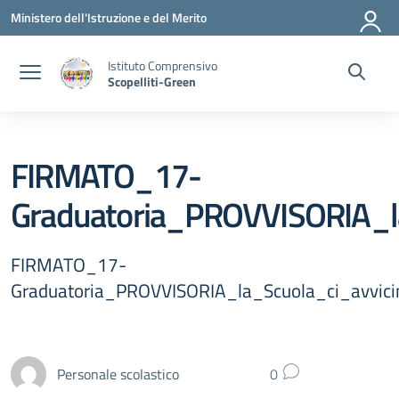
Vai ai contenuti
Vai al menu di navigazione
Vai al footer
Ministero dell'Istruzione e del Merito
Istituto Comprensivo
Scopelliti-Green
FIRMATO_17-
Graduatoria_PROVVISORIA_l
FIRMATO_17-
Graduatoria_PROVVISORIA_la_Scuola_ci_avvici
Personale scolastico
0