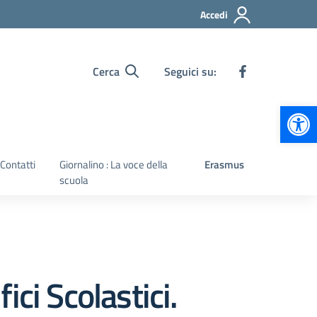
Accedi
Cerca
Seguici su:
Apr
Contatti
Giornalino : La voce della
Erasmus
scuola
ci Scolastici.