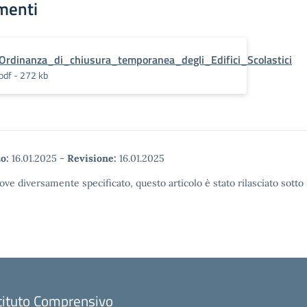
menti
Ordinanza_di_chiusura_temporanea_degli_Edifici_Scolastici
pdf - 272 kb
o:
16.01.2025
-
Revisione:
16.01.2025
ove diversamente specificato, questo articolo è stato rilasciato sott
tituto Comprensivo