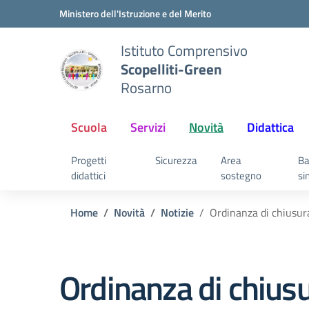
Vai ai contenuti
Vai al menu di navigazione
Vai al footer
Ministero dell'Istruzione e del Merito
Istituto Comprensivo
Scopelliti-Green
Rosarno
Scuola
Servizi
Novità
Didattica
Progetti
Sicurezza
Area
Ba
didattici
sostegno
si
Home
Novità
Notizie
Ordinanza di chiusura
Ordinanza di chiusu