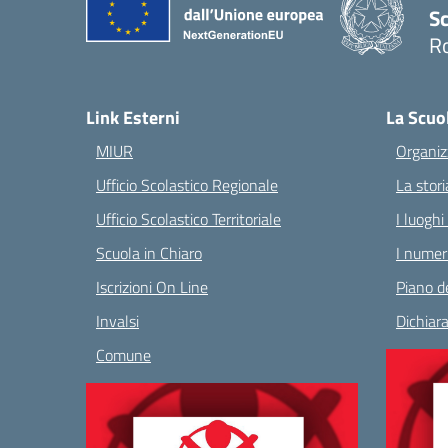
Sc
R
— 
Link Esterni
La Scuo
MIUR
Organiz
Ufficio Scolastico Regionale
La stori
Ufficio Scolastico Territoriale
I luoghi
Scuola in Chiaro
I numeri
Iscrizioni On Line
Piano de
Invalsi
Dichiara
Comune