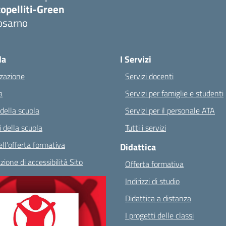
opelliti-Green
osarno
Visita la pagina iniziale della scuola
la
I Servizi
zazione
Servizi docenti
a
Servizi per famiglie e studenti
 della scuola
Servizi per il personale ATA
 della scuola
Tutti i servizi
ll’offerta formativa
Didattica
zione di accessibilità Sito
Offerta formativa
Indirizzi di studio
Didattica a distanza
I progetti delle classi