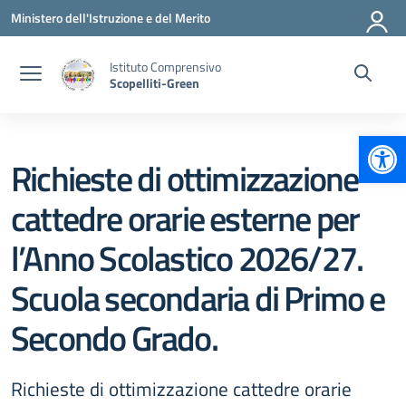
Vai ai contenuti
Vai al menu di navigazione
Vai al footer
Ministero dell'Istruzione e del Merito
Istituto Comprensivo
Scopelliti-Green
Apr
Richieste di ottimizzazione
cattedre orarie esterne per
l’Anno Scolastico 2026/27.
Scuola secondaria di Primo e
Secondo Grado.
Richieste di ottimizzazione cattedre orarie