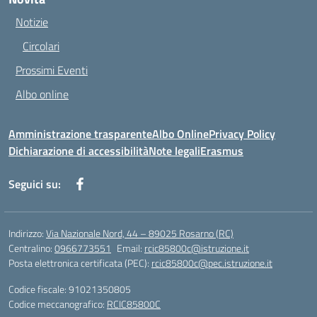
Notizie
Circolari
Prossimi Eventi
Albo online
Amministrazione trasparente
Albo Online
Privacy Policy
Dichiarazione di accessibilità
Note legali
Erasmus
Seguici su:
Indirizzo:
Via Nazionale Nord, 44 – 89025 Rosarno (RC)
Centralino:
0966773551
Email:
rcic85800c@istruzione.it
Posta elettronica certificata (PEC):
rcic85800c@pec.istruzione.it
Codice fiscale: 91021350805
Codice meccanografico:
RCIC85800C