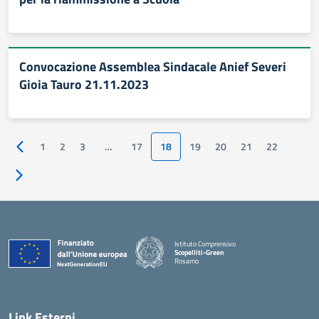
Convocazione Assemblea Sindacale Anief Severi
Gioia Tauro 21.11.2023
1
2
3
…
17
18
19
20
21
22
Pagina precedente
Pagina successiva
Istituto Comprensivo
Scopelliti-Green
Rosarno
— Visita la pagina iniziale della scuola
Link Esterni