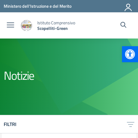
Vai ai contenuti
Vai al menu di navigazione
Vai al footer
Ministero dell'Istruzione e del Merito
Istituto Comprensivo
Scopelliti-Green
Apr
Notizie
FILTRI