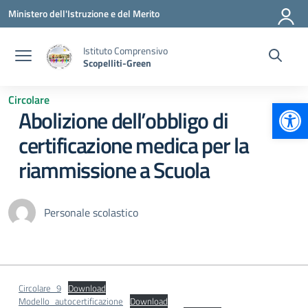
Vai ai contenuti
Vai al menu di navigazione
Vai al footer
Ministero dell'Istruzione e del Merito
Istituto Comprensivo
Scopelliti-Green
Circolare
Apr
Abolizione dell’obbligo di
certificazione medica per la
riammissione a Scuola
Personale scolastico
Circolare_9
Download
Modello_autocertificazione
Download