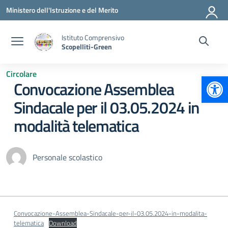
Vai ai contenuti
Vai al menu di navigazione
Vai al footer
Ministero dell'Istruzione e del Merito
Istituto Comprensivo
Scopelliti-Green
Circolare
Apr
Convocazione Assemblea
Sindacale per il 03.05.2024 in
modalità telematica
Personale scolastico
Convocazione-Assemblea-Sindacale-per-il-03.05.2024-in-modalita-
telematica
Download