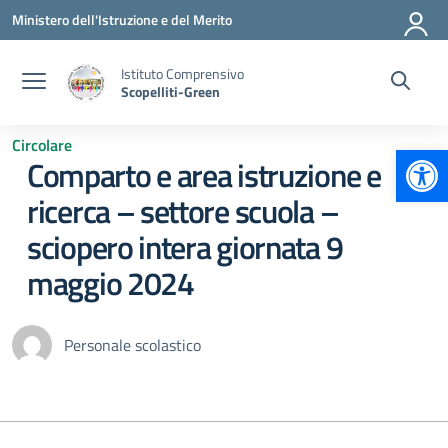
Vai ai contenuti
Vai al menu di navigazione
Vai al footer
Ministero dell'Istruzione e del Merito
Istituto Comprensivo
Scopelliti-Green
Circolare
Apr
Comparto e area istruzione e
ricerca – settore scuola –
sciopero intera giornata 9
maggio 2024
Personale scolastico