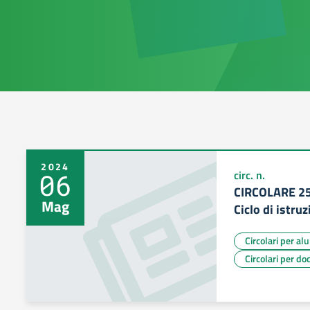
2024
06
circ. n.
CIRCOLARE 25 
Mag
Ciclo di istru
Circolari per al
Circolari per do