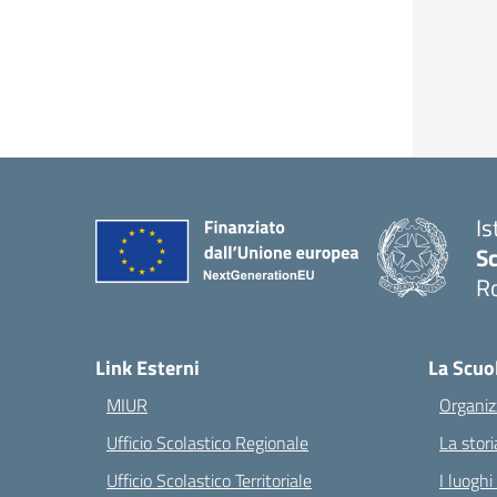
Is
Sc
R
— 
Link Esterni
La Scuo
MIUR
Organiz
Ufficio Scolastico Regionale
La stori
Ufficio Scolastico Territoriale
I luoghi