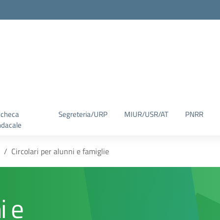
checa
Segreteria/URP
MIUR/USR/AT
PNRR
ndacale
Circolari per alunni e famiglie
i e