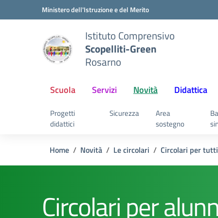
Vai ai contenuti
Vai al menu di navigazione
Vai al footer
Ministero dell'Istruzione e del Merito
Istituto Comprensivo
Scopelliti-Green
Rosarno
Scuola
Servizi
Novità
Didattica
Progetti
Sicurezza
Area
Ba
didattici
sostegno
si
Home
Novità
Le circolari
Circolari per tutti
Circolari per alunn