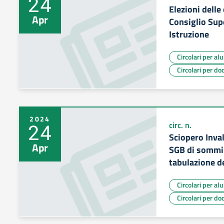
24
Elezioni delle
Apr
Consiglio Sup
Istruzione
Circolari per al
Circolari per do
2024
24
circ. n.
Sciopero Inva
Apr
SGB di sommin
tabulazione de
Circolari per al
Circolari per do