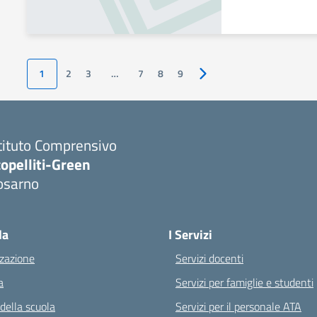
1
2
3
…
7
8
9
Pagina successiva
tituto Comprensivo
opelliti-Green
osarno
Visita la pagina iniziale della scuola
la
I Servizi
zazione
Servizi docenti
a
Servizi per famiglie e studenti
 della scuola
Servizi per il personale ATA