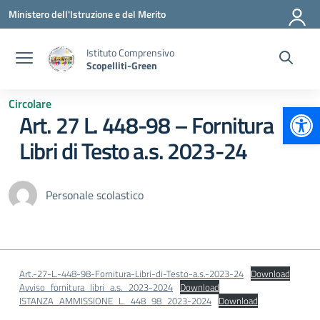
Vai ai contenuti
Vai al menu di navigazione
Vai al footer
Ministero dell'Istruzione e del Merito
Istituto Comprensivo
Scopelliti-Green
Circolare
Apr
Art. 27 L. 448-98 – Fornitura
Libri di Testo a.s. 2023-24
Personale scolastico
Art.-27-L.-448-98-Fornitura-Libri-di-Testo-a.s.-2023-24
Download
Avviso_fornitura_libri_a.s._2023-2024
Download
ISTANZA_AMMISSIONE_L._448_98_2023-2024
Download