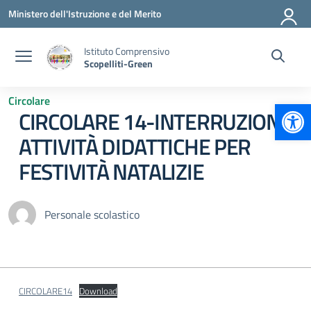
Vai ai contenuti
Vai al menu di navigazione
Vai al footer
Ministero dell'Istruzione e del Merito
Istituto Comprensivo
Scopelliti-Green
Circolare
Apr
CIRCOLARE 14-INTERRUZIONE
ATTIVITÀ DIDATTICHE PER
FESTIVITÀ NATALIZIE
Personale scolastico
CIRCOLARE14
Download