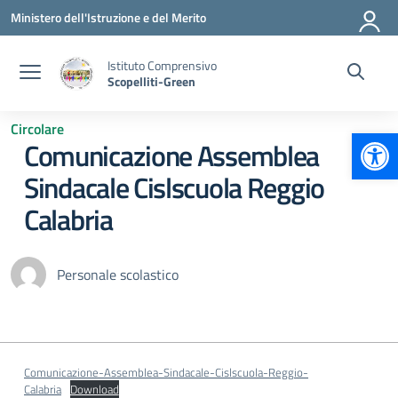
Vai ai contenuti
Vai al menu di navigazione
Vai al footer
Ministero dell'Istruzione e del Merito
Istituto Comprensivo
Scopelliti-Green
Circolare
Apr
Comunicazione Assemblea
Sindacale Cislscuola Reggio
Calabria
Personale scolastico
Comunicazione-Assemblea-Sindacale-Cislscuola-Reggio-
Calabria
Download