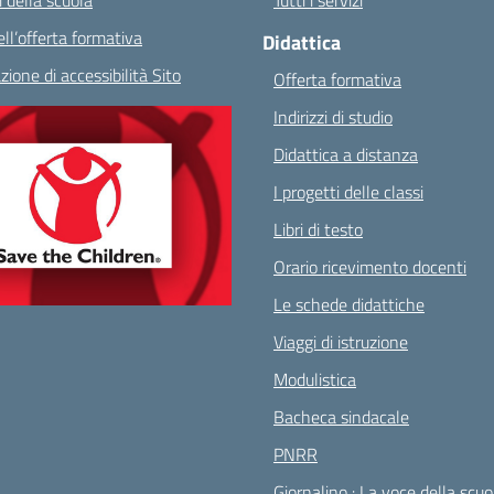
 della scuola
Tutti i servizi
ll’offerta formativa
Didattica
zione di accessibilità Sito
Offerta formativa
Indirizzi di studio
Didattica a distanza
I progetti delle classi
Libri di testo
Orario ricevimento docenti
Le schede didattiche
Viaggi di istruzione
Modulistica
Bacheca sindacale
PNRR
Giornalino : La voce della scuo