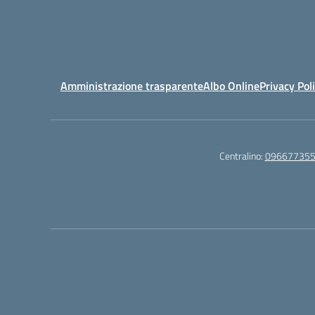
Amministrazione trasparente
Albo Online
Privacy Pol
Centralino:
09667735