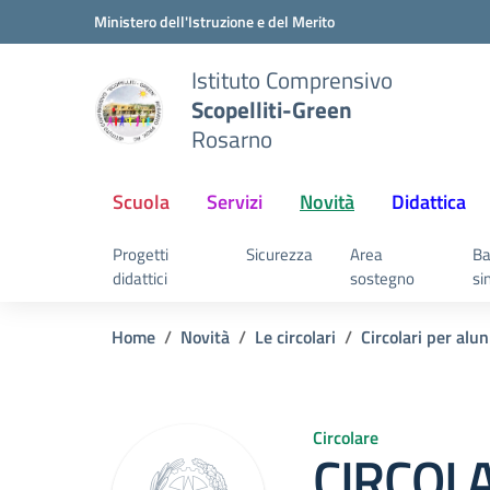
Vai ai contenuti
Vai al menu di navigazione
Vai al footer
Ministero dell'Istruzione e del Merito
Istituto Comprensivo
Scopelliti-Green
Rosarno
Scuola
Servizi
Novità
Didattica
Progetti
Sicurezza
Area
Ba
didattici
sostegno
si
Home
Novità
Le circolari
Circolari per alun
Circolare
CIRCOLA