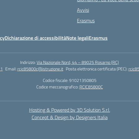
Avvisi
Erasmus
icy
Dichiarazione di accessibilità
Note legali
Erasmus
Indirizzo:
Via Nazionale Nord, 44 – 89025 Rosarno (RC)
51
Email:
rcic85800c@istruzione.it
Posta elettronica certificata (PEC):
rcic8
Codice fiscale: 91021350805
Codice meccanografico:
RCIC85800C
Hosting & Powered by 3D Solution S.r.l.
Concept & Design by Designers Italia