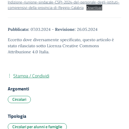
Indizione-riunione-sindacale-CSPI-2024-del-personale-degli-istituti-
comprensivi-della-provincia-di-Reggio-Calabria
Download
Pubblicato:
07.03.2024
-
Revisione:
26.05.2024
Eccetto dove diversamente specificato, questo articolo è
stato rilasciato sotto Licenza Creative Commons
Attribuzione 4.0 Italia.
Stampa / Condividi
Argomenti
Circolari
Tipologia
Circolari per alunni e famiglie