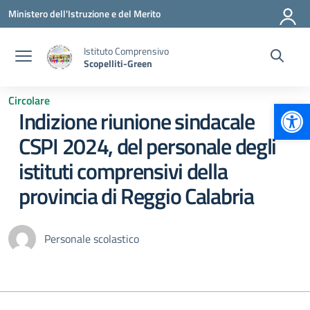
Vai ai contenuti
Vai al menu di navigazione
Vai al footer
Ministero dell'Istruzione e del Merito
Istituto Comprensivo
Scopelliti-Green
Circolare
Apr
Indizione riunione sindacale
CSPI 2024, del personale degli
istituti comprensivi della
provincia di Reggio Calabria
Personale scolastico