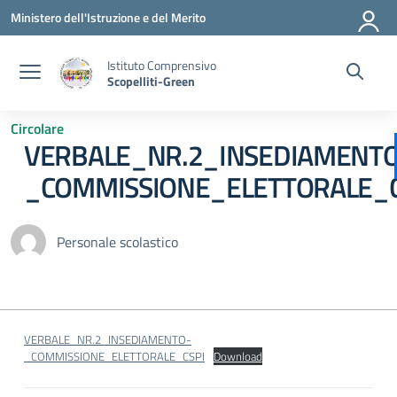
Vai ai contenuti
Vai al menu di navigazione
Vai al footer
Ministero dell'Istruzione e del Merito
Istituto Comprensivo
Scopelliti-Green
Circolare
VERBALE_NR.2_INSEDIAMENT
_COMMISSIONE_ELETTORALE_C
Personale scolastico
VERBALE_NR.2_INSEDIAMENTO-
_COMMISSIONE_ELETTORALE_CSPI
Download